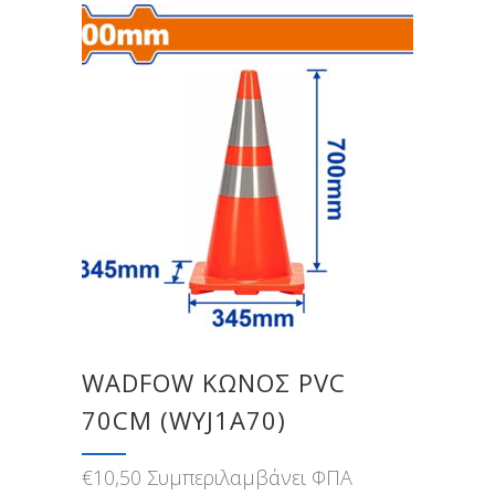
WADFOW ΚΩΝΟΣ PVC
70CM (WYJ1Α70)
€
10,50
Συμπεριλαμβάνει ΦΠΑ