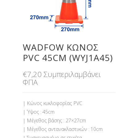
WADFOW ΚΩΝΟΣ
PVC 45CM (WYJ1Α45)
€
7,20
Συμπεριλαμβάνει
ΦΠΑ
| Κώνος κυκλοφορίας PVC
| Ύψος : 45cm
| Μέγεθος βάσης : 27×27cm
| Μέγεθος αντανακλαστικών : 10cm
| Συσκευασμένο σε ετικέτα