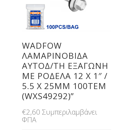
WADFOW
ΛΑΜΑΡΙΝΟΒΙΔΑ
ΑΥΤΟΔ/ΤΗ ΕΞΑΓΩΝΗ
ΜΕ ΡΟΔΕΛΑ 12 Χ 1″ /
5.5 Χ 25MM 100TEM
(WXS49292)”
€
2,60
Συμπεριλαμβάνει
ΦΠΑ