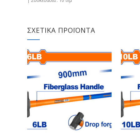
| Συσκευασία : 10 τεμ
ΣΧΕΤΙΚΆ ΠΡΟΪΌΝΤΑ