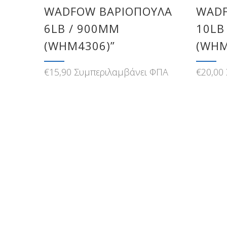
WADFOW ΒΑΡΙΟΠΟΥΛΑ
WADF
6LB / 900MM
10LB
(WHM4306)”
(WHM
€
15,90
Συμπεριλαμβάνει ΦΠΑ
€
20,00