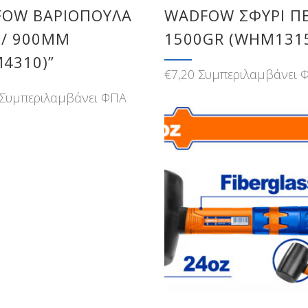
OW ΒΑΡΙΟΠΟΥΛΑ
WADFOW ΣΦΥΡΙ Π
 / 900MM
1500GR (WHM131
4310)”
€
7,20
Συμπεριλαμβάνει 
Συμπεριλαμβάνει ΦΠΑ