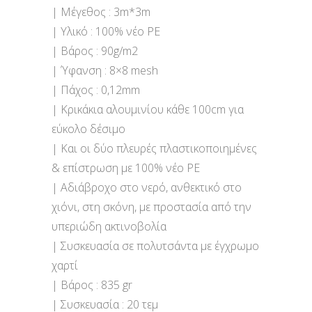
| Mέγεθος : 3m*3m
| Υλικό : 100% νέο PE
| Βάρος : 90g/m2
| Ύφανση : 8×8 mesh
| Πάχος : 0,12mm
| Κρικάκια αλουμινίου κάθε 100cm για
εύκολο δέσιμο
| Και οι δύο πλευρές πλαστικοποιημένες
& επίστρωση με 100% νέο PE
| Aδιάβροχο στο νερό, ανθεκτικό στο
χιόνι, στη σκόνη, με προστασία από την
υπεριώδη ακτινοβολία
| Συσκευασία σε πολυτσάντα με έγχρωμο
χαρτί
| Βάρος : 835 gr
| Συσκευασία : 20 τεμ