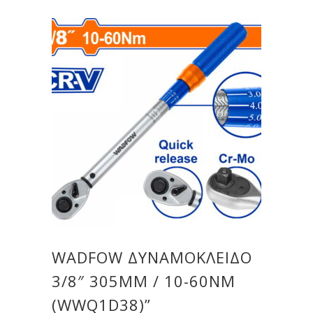
WADFOW ΔΥΝΑΜΟΚΛΕΙΔΟ
3/8″ 305MM / 10-60NM
(WWQ1D38)”