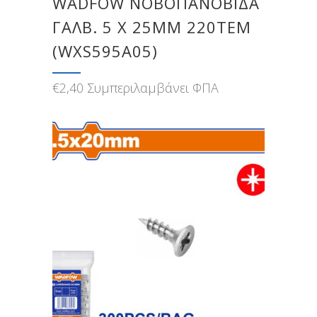
WADFOW ΝΟΒΟΠΑΝΟΒΙΔΑ
ΓΑΛΒ. 5 Χ 25MM 220TEM
(WXS595A05)
€
2,40
Συμπεριλαμβάνει ΦΠΑ