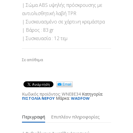
| Σώμα ABS υψηλής πρόσκρουσης με
αντιολισθητική λαβή TPR
| Συσκευασμένο σε χάρτινη κρεμάστρα
| Βάρος : 83 gr
| Συσκευασία : 12 τεμ
Σε απόθεμα
Κωδικός προϊόντος:
WNE8E34
Κατηγορία:
Μάρκα:
ΠΙΣΤΟΛΙΑ ΝΕΡΟΥ
WADFOW
Περιγραφή
Επιπλέον πληροφορίες