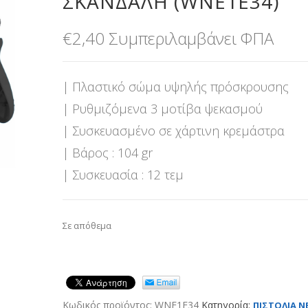
ΣΚΑΝΔΑΛΗ (WNE1E34)
€
2,40
Συμπεριλαμβάνει ΦΠΑ
| Πλαστικό σώμα υψηλής πρόσκρουσης
| Ρυθμιζόμενα 3 μοτίβα ψεκασμού
| Συσκευασμένο σε χάρτινη κρεμάστρα
| Βάρος : 104 gr
| Συσκευασία : 12 τεμ
Σε απόθεμα
Κωδικός προϊόντος:
WNE1E34
Κατηγορία:
ΠΙΣΤΟΛΙΑ Ν