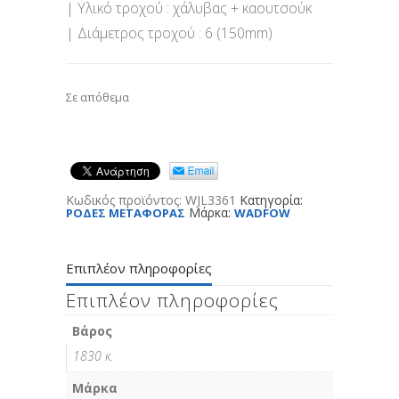
| Υλικό τροχού : χάλυβας + καουτσούκ
| Διάμετρος τροχού : 6 (150mm)
Σε απόθεμα
Κωδικός προϊόντος:
WJL3361
Κατηγορία:
Μάρκα:
ΡΟΔΕΣ ΜΕΤΑΦΟΡΑΣ
WADFOW
Επιπλέον πληροφορίες
Επιπλέον πληροφορίες
Βάρος
1830 κ.
Μάρκα