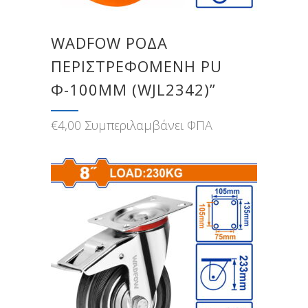
WADFOW ΡΟΔΑ
ΠΕΡΙΣΤΡΕΦΟΜΕΝΗ PU
Φ-100MM (WJL2342)”
€
4,00
Συμπεριλαμβάνει ΦΠΑ