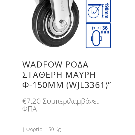
WADFOW ΡΟΔΑ
ΣΤΑΘΕΡΗ ΜΑΥΡΗ
Φ-150MM (WJL3361)”
€
7,20
Συμπεριλαμβάνει
ΦΠΑ
| Φορτίο : 150 Κg