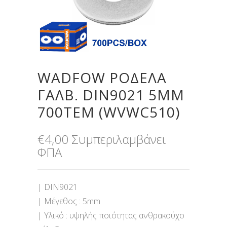
WADFOW ΡΟΔΕΛΑ
ΓΑΛΒ. DIN9021 5MM
700TEM (WVWC510)
€
4,00
Συμπεριλαμβάνει
ΦΠΑ
| DIN9021
| Μέγεθος : 5mm
| Υλικό : υψηλής ποιότητας ανθρακούχο