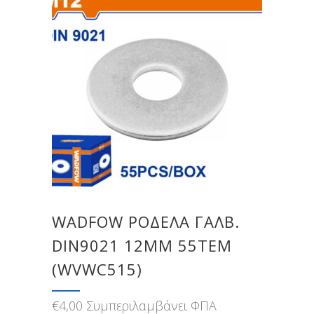
WADFOW ΡΟΔΕΛΑ ΓΑΛΒ.
DIN9021 12MM 55TEM
(WVWC515)
€
4,00
Συμπεριλαμβάνει ΦΠΑ