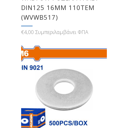
DIN125 16MM 110TEM
(WVWB517)
€
4,00
Συμπεριλαμβάνει ΦΠΑ