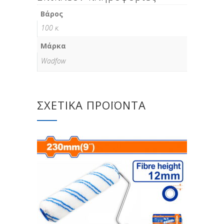
Βάρος
100 κ.
Μάρκα
Wadfow
ΣΧΕΤΙΚΆ ΠΡΟΪΌΝΤΑ