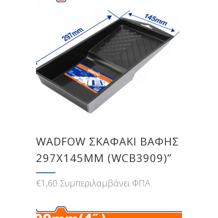
WADFOW ΣΚΑΦΑΚΙ ΒΑΦΗΣ
297Χ145MM (WCB3909)”
€
1,60
Συμπεριλαμβάνει ΦΠΑ