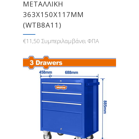
ΜΕΤΑΛΛΙΚΗ
363Χ150Χ117MM
(WTB8A11)
€
11,50
Συμπεριλαμβάνει ΦΠΑ