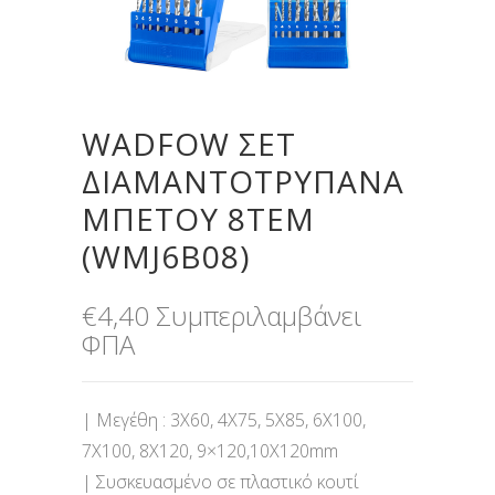
WADFOW ΣΕΤ
ΔΙΑΜΑΝΤΟΤΡΥΠΑΝΑ
ΜΠΕΤΟΥ 8ΤΕΜ
(WMJ6B08)
€
4,40
Συμπεριλαμβάνει
ΦΠΑ
| Μεγέθη : 3X60, 4X75, 5X85, 6X100,
7X100, 8X120, 9×120,10X120mm
| Συσκευασμένο σε πλαστικό κουτί