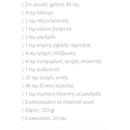
| Σετ γενικής χρήσης 80 τεμ
| 4 τεμ λάστιχο
| 2 τεμ πέτρα λείανσης
| 1 τεμ νάιλον βούρτσα
| 2 τεμ μανδρέλι
| 1 τεμ κόφτης υψηλής ταχύτητας
| 4 τεμ τροχός στίλβωσης
| 4 τεμ ενισχυμένος τροχός αποκοπής
| 1 τεμ γυαλιστικό
| 20 τεμ τροχός κοπής
| 40 τεμ δίσκος λείανσης
| 1 τεμ τύμπανο λείανσης με μανδρέλι
| Συσκευασμένο σε πλαστικό κουτί
| Βάρος : 325 gr
| Συσκευασία : 20 τεμ