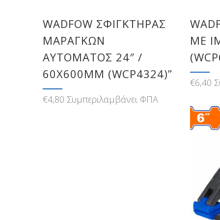
WADFOW ΣΦΙΓΚΤΗΡΑΣ
WADF
ΜΑΡΑΓΚΩΝ
ΜΕ Ι
ΑΥΤΟΜΑΤΟΣ 24″ /
(WCP
60X600MM (WCP4324)”
€
6,40
Σ
€
4,80
Συμπεριλαμβάνει ΦΠΑ