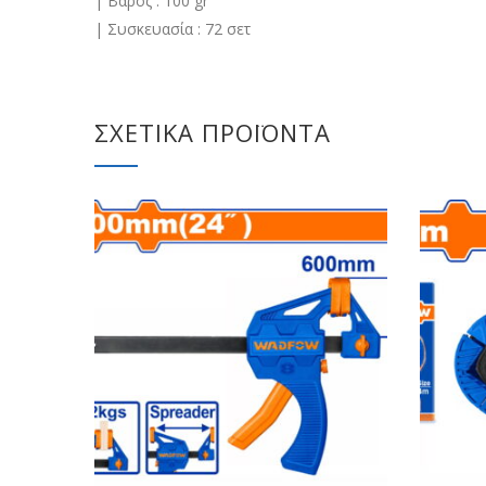
| Βάρος : 100 gr
| Συσκευασία : 72 σετ
ΣΧΕΤΙΚΆ ΠΡΟΪΌΝΤΑ