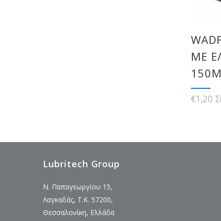
WADF
ΜΕ Ε
150M
€
1,20
Σ
Lubritech Group
Ν. Παπαγεωργίου 15,
Λαγκαδάς, Τ.Κ. 57200,
Θεσσαλονίκη, Ελλάδα