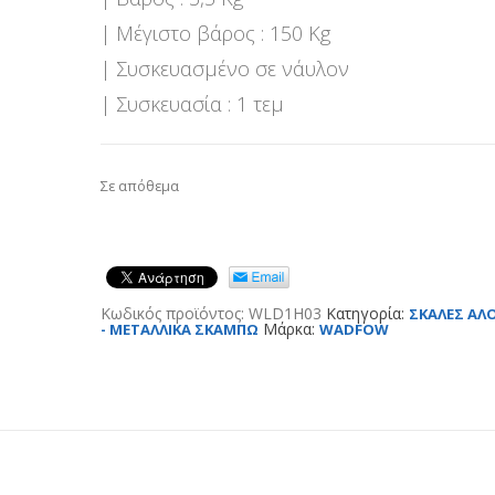
| Μέγιστο βάρος : 150 Kg
| Συσκευασμένο σε νάυλον
| Συσκευασία : 1 τεμ
Σε απόθεμα
Κωδικός προϊόντος:
WLD1H03
Κατηγορία:
ΣΚΑΛΕΣ ΑΛ
Μάρκα:
- ΜΕΤΑΛΛΙΚΑ ΣΚΑΜΠΩ
WADFOW