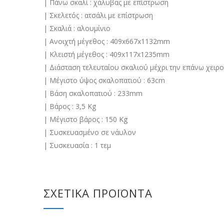
| Πάνω σκαλί : χάλυβας με επίστρωση
| Σκελετός : ατσάλι με επίστρωση
| Σκαλιά : αλουμίνιο
| Ανοιχτή μέγεθος : 409x667x1132mm
| Κλειστή μέγεθος : 409x117x1235mm
| Διάσταση τελευταίου σκαλιού μέχρι την επάνω χει
| Μέγιστο ύψος σκαλοπατιού : 63cm
| Βάση σκαλοπατιού : 233mm
| Βάρος : 3,5 Κg
| Μέγιστο βάρος : 150 Kg
| Συσκευασμένο σε νάυλον
| Συσκευασία : 1 τεμ
ΣΧΕΤΙΚΆ ΠΡΟΪΌΝΤΑ