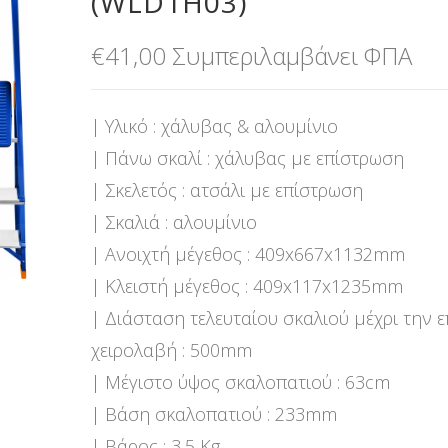
(WLD1H03)
€
41,00
Συμπεριλαμβάνει ΦΠΑ
| Υλικό : χάλυβας & αλουμίνιο
| Πάνω σκαλί : χάλυβας με επίστρωση
| Σκελετός : ατσάλι με επίστρωση
| Σκαλιά : αλουμίνιο
| Ανοιχτή μέγεθος : 409x667x1132mm
| Κλειστή μέγεθος : 409x117x1235mm
| Διάσταση τελευταίου σκαλιού μέχρι την 
χειρολαβή : 500mm
| Μέγιστο ύψος σκαλοπατιού : 63cm
| Βάση σκαλοπατιού : 233mm
| Βάρος : 3,5 Κg