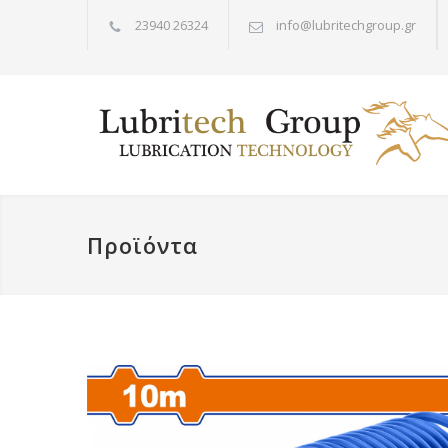
23940 26324
info@lubritechgroup.gr
Προϊόντα