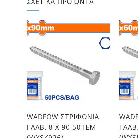
ΣΧΕΤΙΚΆ ΠΡΟΪΌΝΤΑ
WADFOW ΣΤΡΙΦΩΝΙΑ
WADF
ΓΑΛΒ. 8 Χ 90 50ΤΕΜ
ΓΑΛΒ
(WXSK926)
(WXS