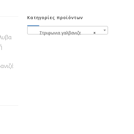
Κατηγορίες προϊόντων
Στριφωνια γαλβανιζε
×
άλυβα
ή
βανιζέ