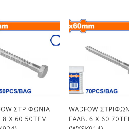
OW ΣΤΡΙΦΩΝΙΑ
WADFOW ΣΤΡΙΦΩΝ
. 8 Χ 60 50ΤΕΜ
ΓΑΛΒ. 6 Χ 60 70Τ
K924)
(WXSK914)