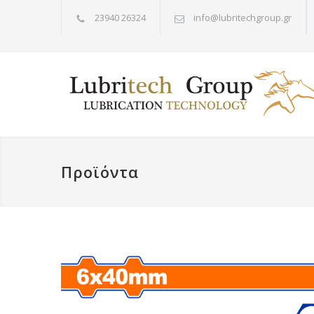
23940 26324
info@lubritechgroup.gr
Προϊόντα