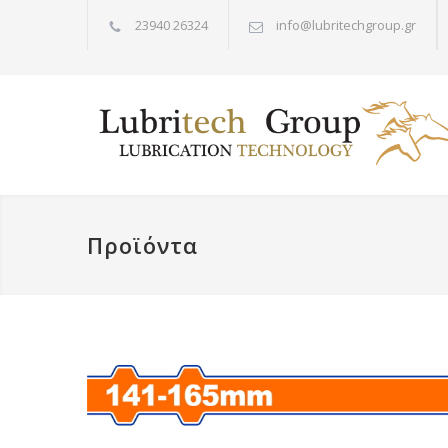
23940 26324
info@lubritechgroup.gr
Προϊόντα