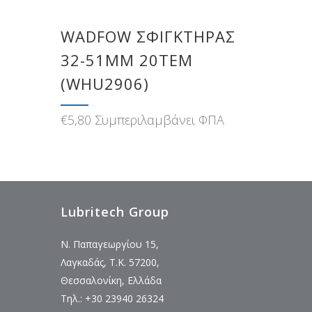
WADFOW ΣΦΙΓΚΤΗΡΑΣ
32-51MM 20ΤΕΜ
(WHU2906)
€
5,80
Συμπεριλαμβάνει ΦΠΑ
Lubritech Group
Ν. Παπαγεωργίου 15,
Λαγκαδάς, Τ.Κ. 57200,
Θεσσαλονίκη, Ελλάδα
Τηλ.: +30 23940 26324