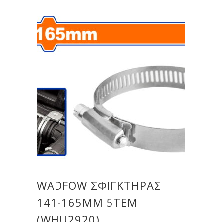
WADFOW ΣΦΙΓΚΤΗΡΑΣ
141-165MM 5ΤΕΜ
(WHU2920)