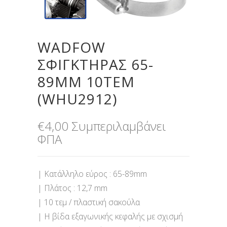
WADFOW
ΣΦΙΓΚΤΗΡΑΣ 65-
89MM 10ΤΕΜ
(WHU2912)
€
4,00
Συμπεριλαμβάνει
ΦΠΑ
| Κατάλληλο εύρος : 65-89mm
| Πλάτος : 12,7 mm
| 10 τεμ / πλαστική σακούλα
| Η βίδα εξαγωνικής κεφαλής με σχισμή