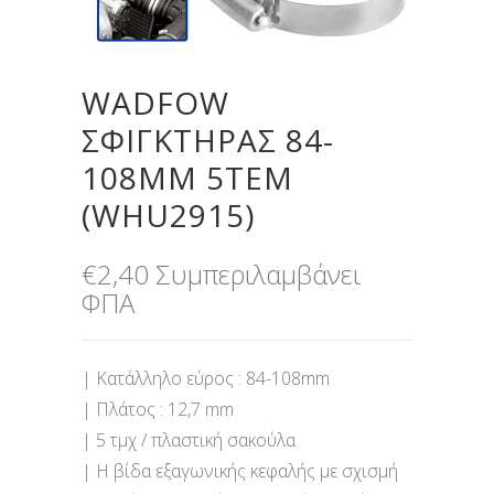
WADFOW
ΣΦΙΓΚΤΗΡΑΣ 84-
108MM 5ΤΕΜ
(WHU2915)
€
2,40
Συμπεριλαμβάνει
ΦΠΑ
| Κατάλληλο εύρος : 84-108mm
| Πλάτος : 12,7 mm
| 5 τμχ / πλαστική σακούλα
| Η βίδα εξαγωνικής κεφαλής με σχισμή