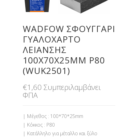
WADFOW ΣΦΟΥΓΓΑΡΙ
ΓΥΑΛΟΧΑΡΤΟ
ΛΕΙΑΝΣΗΣ
100Χ70Χ25MM P80
(WUK2501)
€
1,60
Συμπεριλαμβάνει
ΦΠΑ
| Μέγεθος : 100*70*25mm
| Κόκκος : P80
| Κατάλληλο για μέταλλο και ξύλο