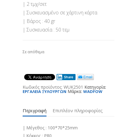
| 2 τμχ/σετ
| Συσκευασμένο σε χάρτινη κάρτα
| Βάρος : 40 gr
| Συσκευασία : 50 τεμ
Σε απόθεμα
Share
Κωδικός προϊόντος:
WUK2501
Κατηγορία:
Μάρκα:
ΕΡΓΑΛΕΙΑ ΞΥΛΟΥΡΓΩΝ
WADFOW
Περιγραφή
Επιπλέον πληροφορίες
| Μέγεθος : 100*70*25mm
| Κόκκος : P80