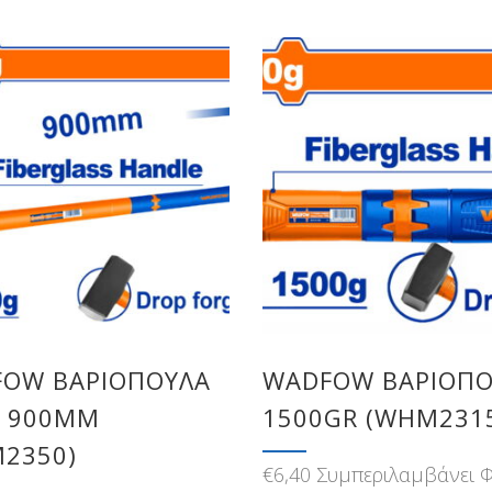
OW ΒΑΡΙΟΠΟΥΛΑ
WADFOW ΒΑΡΙΟΠΟ
/ 900MM
1500GR (WHM231
2350)
€
6,40
Συμπεριλαμβάνει 