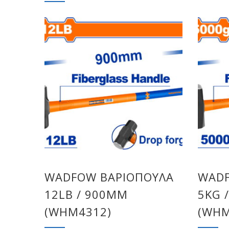
WADFOW ΒΑΡΙΟΠΟΥΛΑ
WADF
12LB / 900MM
5KG 
(WHM4312)
(WHM