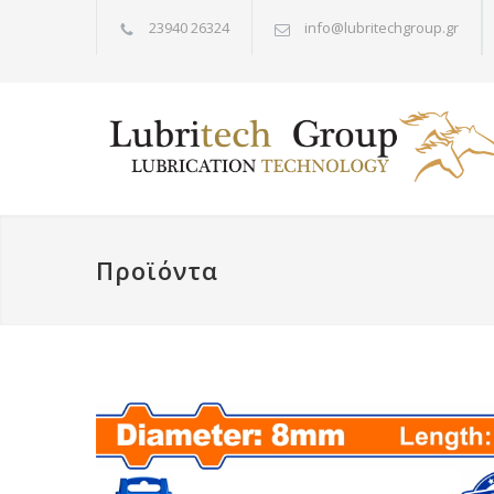
23940 26324
info@lubritechgroup.gr
Προϊόντα