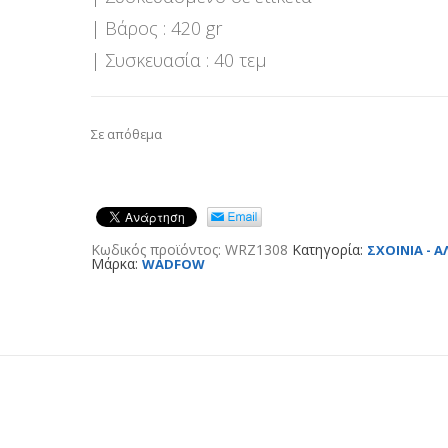
| Βάρος : 420 gr
| Συσκευασία : 40 τεμ
Σε απόθεμα
Κωδικός προϊόντος:
WRZ1308
Κατηγορία:
ΣΧΟΙΝΙΑ - Α
Μάρκα:
WADFOW