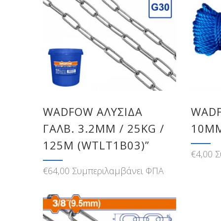
WADFOW ΑΛΥΣΙΔΑ
WADF
ΓΑΛΒ. 3.2MM / 25KG /
10MM
125M (WTLT1B03)”
€
4,00
Σ
€
64,00
Συμπεριλαμβάνει ΦΠΑ