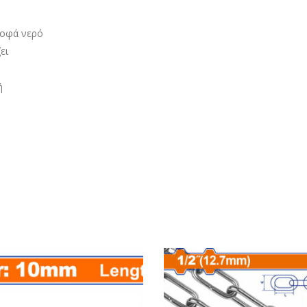
ροφά νερό
ει
ή