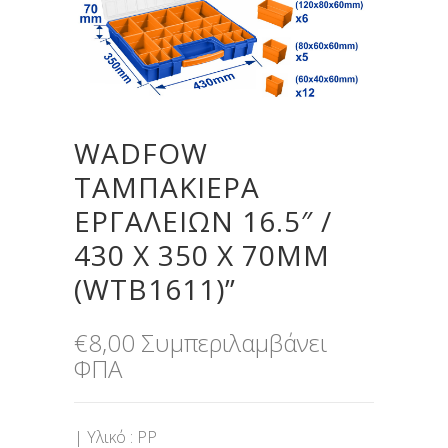
WADFOW
ΤΑΜΠΑΚΙΕΡΑ
ΕΡΓΑΛΕΙΩΝ 16.5″ /
430 Χ 350 Χ 70MM
(WTB1611)”
€
8,00
Συμπεριλαμβάνει
ΦΠΑ
| Υλικό : PP