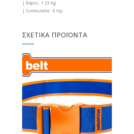
| Βάρος : 1.23 Kg
| Συσκευασία : 6 τεμ
ΣΧΕΤΙΚΆ ΠΡΟΪΌΝΤΑ