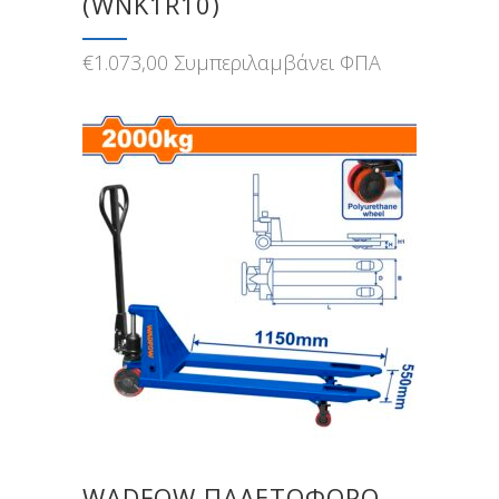
(WNK1R10)
€
1.073,00
Συμπεριλαμβάνει ΦΠΑ
WADFOW ΠΑΛΕΤΟΦΟΡΟ