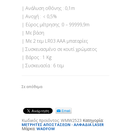
| Ανάλυση οθόνης : 0,1m
| Ανοχή : ﹤0,5%
| Εύρος μέτρησης :0 – 99999,9m
| Με βάση
| Με 2 τεμ LR03 AAA μπαταρίες
| Συσκευασμένο σε κουτί χρώματος
| Βάρος : 1 Kg
| Συσκευασία : 6 τεμ
Σε απόθεμα
Κωδικός προϊόντος:
WMW2523
Κατηγορία:
ΜΕΤΡΗΤΕΣ ΑΠΟΣΤΑΣΕΩΝ - ΑΛΦΑΔΙΑ LASER
Μάρκα:
WADFOW