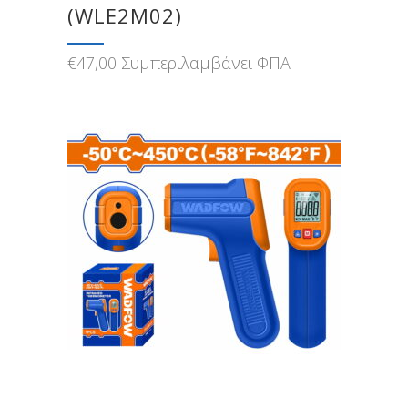
(WLE2M02)
€
47,00
Συμπεριλαμβάνει ΦΠΑ