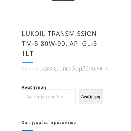
LUKOIL TRANSMISSION
ТМ-5 80W-90, API GL-5
1LT
Original
Η
€
8,77
€
7,83
Συμπεριλαμβάνει ΦΠΑ
price
τρέχουσα
was:
τιμή
€8,77.
είναι:
Αναζήτηση
€7,83.
Αναζήτηση
Κατηγορίες προϊόντων